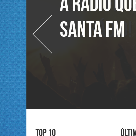
A rádio qu
Santa FM
Top 10
Últi