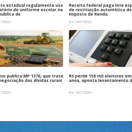
to estadual regulamenta uso
Receita Federal paga lote esp
atório de uniforme escolar na
de restituição automática do
pública de
Imposto de Renda
7/2026
Em 16/07/2026
no publica MP 1376, que trata
RS perde 158 mil eleitores em
negociação das dívidas rurais
anos, aponta levantamento 
7/2026
Em 16/07/2026