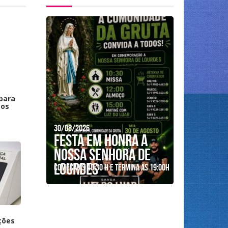
 para
sos
30/08/2026
FESTA EM HONRA A
NOSSA SENHORA DE
LOURDES
Começa as 10:30 H e termina as 19:00H
ções