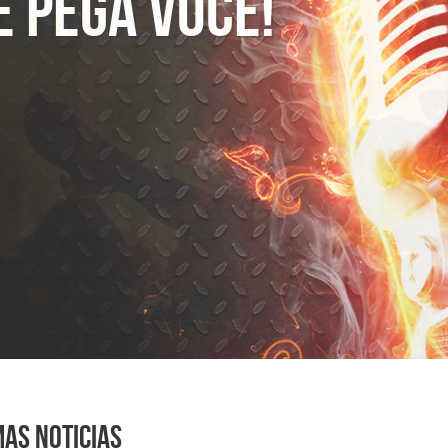
e pega você!
mas noticias