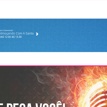
NO COMANDO:
Almoçando Com A Santa
DAS 12:00 AS 13;30