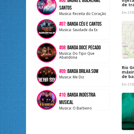
#06:
Bruno e Guilherme
injet
de tr
Santos
Em 21/0
Musica: Receita do Coração
#07:
Banda Céu e Cantos
Musica: Saudade da Ex
#08:
Banda Doce Pecado
Musica: Do Tipo Que
Abandona
Rio G
#09:
Banda Brilha Som
máxim
de ba
Musica: Me Diz
Em 21/0
#10:
Banda Indústria
Musical
Musica: O Barbeiro