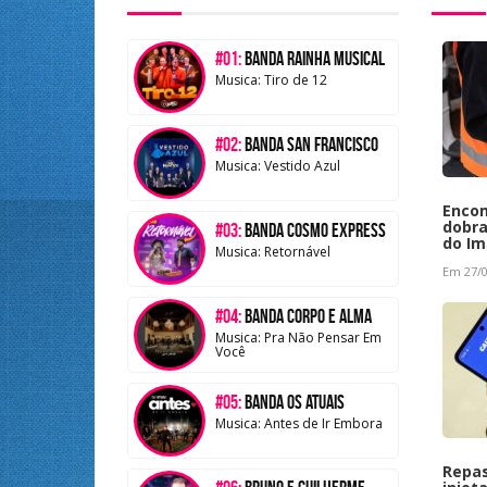
#01:
Banda Rainha Musical
Musica: Tiro de 12
#02:
Banda San Francisco
Musica: Vestido Azul
Encom
dobr
#03:
Banda Cosmo Express
do Im
Musica: Retornável
Em 27/0
#04:
Banda Corpo e Alma
Musica: Pra Não Pensar Em
Você
#05:
Banda Os Atuais
Musica: Antes de Ir Embora
Repas