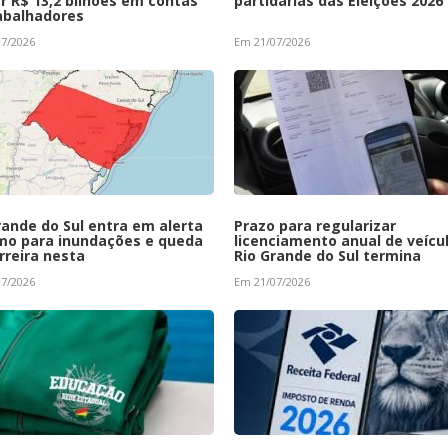
ar R$ 13,2 bilhões em contas
partidárias das Eleições 2026
abalhadores
7/2026
Em 21/07/2026
rande do Sul entra em alerta
Prazo para regularizar
o para inundações e queda
licenciamento anual de veícu
rreira nesta
Rio Grande do Sul termina
7/2026
Em 21/07/2026