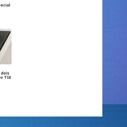
ecial
 dois
do TSE