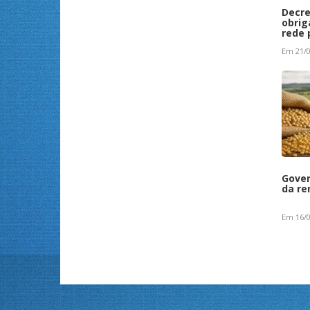
Decre
obrig
rede 
Em 21/0
Gover
da re
Em 16/0