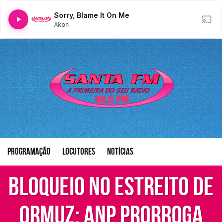
Sorry, Blame It On Me
Akon
Programação
Locutores
Notícias
Bloqueio no Estreito de
Ormuz: ANP prorroga