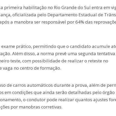
da primeira habilitação no Rio Grande do Sul entra em vi
udança, oficializada pelo Departamento Estadual de Trâns
e após a manobra ser responsável por 64% das reprovaçõ
o exame prático, permitindo que o candidato acumule at
vação. Além disso, a norma prevê uma segunda tentativa
eiro teste, com possibilidade de realizar o reteste no
e vaga no centro de formação.
uso de carros automáticos durante a prova, além de perm
tos em condições que ainda serão detalhadas pelo órgão
cionamento, o condutor pode realizar quantos ajustes fo
ações por manobras corretivas.