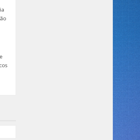
ia
ção
e
icos