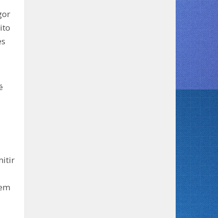
gor
ito
es
é
itir
rem